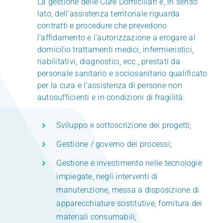
La gestione delle Cure Domiciliari e, in senso
lato, dell’assistenza territoriale riguarda
VANTAGGI
contratti e procedure che prevedono
l’affidamento e l’autorizzazione a erogare al
domicilio trattamenti medici, infermieristici,
CLIENTI
riabilitativi, diagnostici, ecc., prestati da
personale sanitario e sociosanitario qualificato
CERTIFICAZIONI
per la cura e l’assistenza di persone non
autosufficienti e in condizioni di fragilità:
NOTIZIE
Sviluppo e sottoscrizione dei progetti;
Gestione / governo dei processi;
CONTATTI
Gestione e investimento nelle tecnologie
impiegate, negli interventi di
manutenzione, messa a disposizione di
apparecchiature sostitutive, fornitura dei
materiali consumabili;