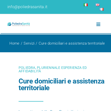
Salta
info@poliedrasanita.it
al
contenuto
Toggle
Navigat
CHI SIAMO
Home
Servizi
Cure domiciliari e assistenza territoriale
NUMERI
POLIEDRA, PLURIENNALE ESPERIENZA ED
AZIENDA
AFFIDABILITÀ
Cure domiciliari e assistenza
territoriale
BUSINESS MODEL
SERVIZI