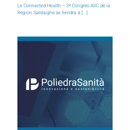
Le Connected Health – 3ᵉ Congrès AIIC de la
Région Sardaigne se tiendra à [...]