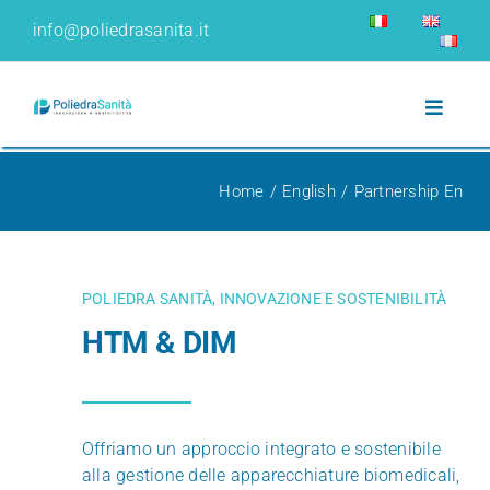
Skip
info@poliedrasanita.it
to
content
Toggle
Navigat
WHO WE ARE
Home
English
Partnership En
NUMBERS
POLIEDRA SANITÀ, INNOVAZIONE E SOSTENIBILITÀ
COMPANY
HTM & DIM
BUSINESS MODEL
Offriamo un approccio integrato e sostenibile
SERVICES
alla gestione delle apparecchiature biomedicali,